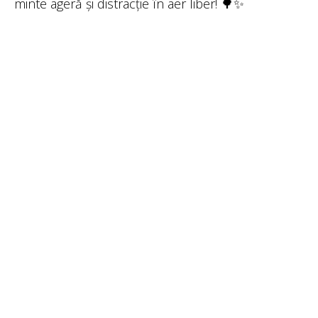
minte ageră și distracție în aer liber! 🌳✨