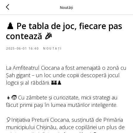
Noutăți
♟️ Pe tabla de joc, fiecare pas
contează 🎉
2025-06-01 16:40
NOUTAȚI
La Amfiteatrul Ciocana a fost amenajată o zonă cu
Șah gigant – un loc unde copiii descoperă jocul
logicii și al răbdării. 🏰♟️
👧🧒 Cu zâmbete și curiozitate, micii strategi au
făcut primii pași în lumea mutărilor inteligente.
🎈Inițiativa Preturii Ciocana, susținută de Primăria
municipiului Chișinău, aduce copilăriei un plus de