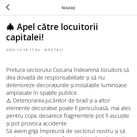
Noutăți
🎄 Apel către locuitorii
capitalei!
2025-12-18 17:04
NOUTAȚI
Pretura sectorului Ciocana îndeamnă locuitorii să
dea dovadă de responsabilitate și să nu
deterioreze decorațiunile și instalațiile luminoase
amplasate în spațiile publice.
⚠️ Deteriorarea jucăriilor de brad și a altor
elemente decorative poate fi periculoasă, mai ales
pentru copii, deoarece fragmentele pot fi ascuțite
și pot provoca accidente.
Să avem grijă împreună de sectorul nostru și să