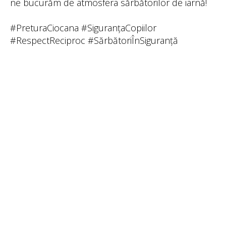
ne bucurăm de atmosfera sărbătorilor de iarnă!
#PreturaCiocana #SiguranțaCopiilor
#RespectReciproc #SărbătoriÎnSiguranță