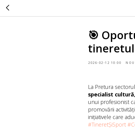
🎯 Oport
tineretul
2026-02-12 10:00
NOU
La Pretura sectoru
specialist cultură
unui profesionist ca
promovării activită
inițiativele care ad
#TineretȘiSport
#C