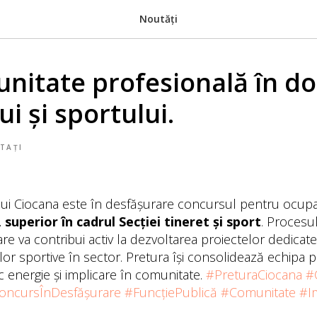
Noutăți
unitate profesională în d
ui și sportului.
TAȚI
lui Ciocana este în desfășurare concursul pentru ocupa
, superior în cadrul Secției tineret și sport
. Procesu
re va contribui activ la dezvoltarea proiectelor dedicate t
ților sportive în sector. Pretura își consolidează echipa 
uc energie și implicare în comunitate.
#PreturaCiocana
#
oncursÎnDesfășurare
#FuncțiePublică
#Comunitate
#I