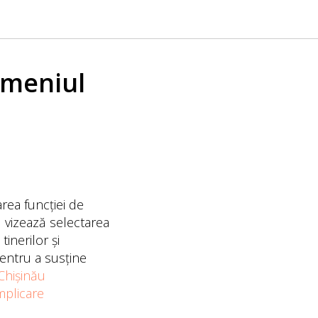
omeniul
rea funcției de
l vizează selectarea
inerilor și
pentru a susține
Chișinău
mplicare