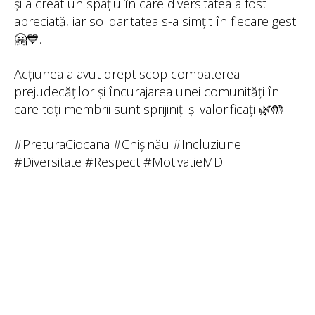
și a creat un spațiu în care diversitatea a fost
apreciată, iar solidaritatea s-a simțit în fiecare gest
🤗💙.
Acțiunea a avut drept scop combaterea
prejudecăților și încurajarea unei comunități în
care toți membrii sunt sprijiniți și valorificați 🌿🤲.
#PreturaCiocana #Chișinău #Incluziune
#Diversitate #Respect #MotivatieMD