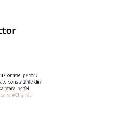
ctor
ii Comisiei pentru
zate constatările din
anitare, astfel
ocana
#Chișinău