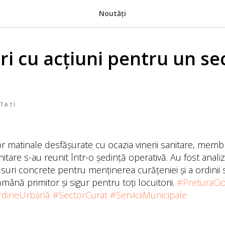
Noutăți
ri cu acțiuni pentru un se
TAȚI
r matinale desfășurate cu ocazia vinerii sanitare, membr
nitare s-au reunit într-o ședință operativă. Au fost anali
ăsuri concrete pentru menținerea curățeniei și a ordinii s
mână primitor și sigur pentru toți locuitorii.
#PreturaCi
dineUrbană
#SectorCurat
#ServiciiMunicipale