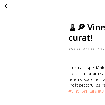
🧹🔎 Vine
curat!
2026-02-13 11:38
NOU
n urma inspectărilo
controlul ordinii sa
teren și stabilite m
încât sectorul să ră
#VineriSanitară
#Or