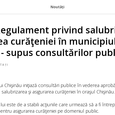
Noutăți
egulament privind salubri
ea curăţeniei în municipiu
- supus consultărilor publ
TAȚI
ui Chişinău iniţiază consultări publice în vederea aprobă
salubrizarea şi asigurarea curăţeniei în oraşul Chişinău.
 este de a stabili acţiunile care urmează să a fi întrep
 pentru asigurarea curăţeniei pe domeniul public.