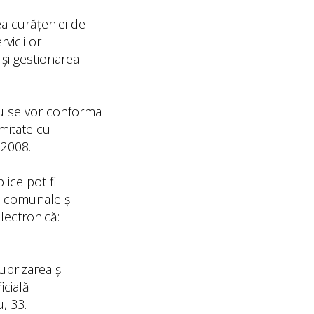
ea curățeniei de
rviciilor
și gestionarea
 nu se vor conforma
mitate cu
.2008.
ice pot fi
iv-comunale și
lectronică:
ubrizarea și
icială
, 33.