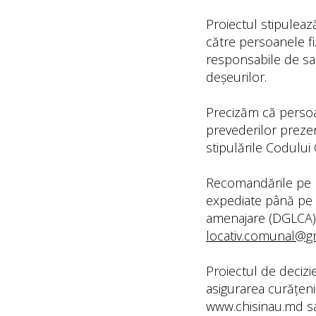
Proiectul stipulează
către persoanele fizi
responsabile de sa
deșeurilor.
Precizăm că persoan
prevederilor prezen
stipulările Codului
Recomandările pe m
expediate până pe
amenajare (DGLCA),
locativ.comunal@g
Proiectul de decizi
asigurarea curățenie
www.chisinau.md
sa