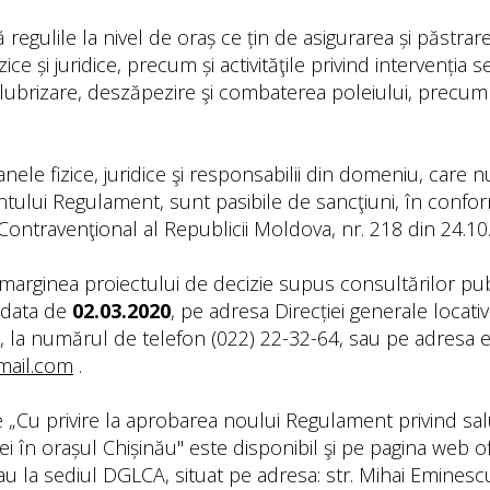
 regulile la nivel de oraș ce țin de asigurarea și păstrar
ce și juridice, precum și activităţile privind intervenția se
lubrizare, deszăpezire şi combaterea poleiului, precum 
ele fizice, juridice şi responsabilii din domeniu, care
tului Regulament, sunt pasibile de sancţiuni, în confor
 Contravenţional al Republicii Moldova, nr. 218 din 24.10
arginea proiectului de decizie supus consultărilor publ
 data de
02.03.2020
, pe adresa Direcției generale locat
 la numărul de telefon (022) 22-32-64, sau pe adresa e
mail.com
.
e „Cu privire la aprobarea noului Regulament privind sal
i în orașul Chișinău" este disponibil şi pe pagina web of
u la sediul DGLCA, situat pe adresa: str. Mihai Eminescu