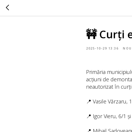
🚧 Curți 
2025-10-29 13:36
NOU
Primăria municipiul
acțiuni de demontar
neautorizat în curți
📍 Vasile Vărzaru, 
📍 Igor Vieru, 6/1 și
📍 Mihail Sadovean