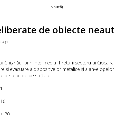
Noutăți
eliberate de obiecte neaut
TAȚI
ui Chișinău, prin intermediul Preturii sectorului Ciocana
e și evacuare a dispozitivelor metalice și a anvelopelor 
le de bloc de pe străzile:
11
 16
u, 30