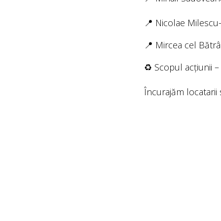
📍 Nicolae Milescu-
📍 Mircea cel Bătrâ
♻️ Scopul acțiunii 
Încurajăm locatarii