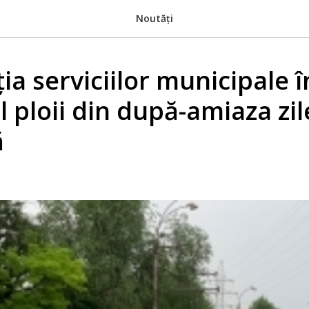
Noutăți
ia serviciilor municipale î
 ploii din după-amiaza zil
ă