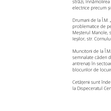
străzi, înnămolirea 
electrice precum și
Drumarii de la Î.M. 
problematice de pe 
Meșterul Manole, str
Ieșilor, str. Cornului
Muncitorii de la Î.M
semnalate căderi de
antrenați în sectoar
blocurilor de locui
Cetățenii sunt înd
la Dispeceratul Cen