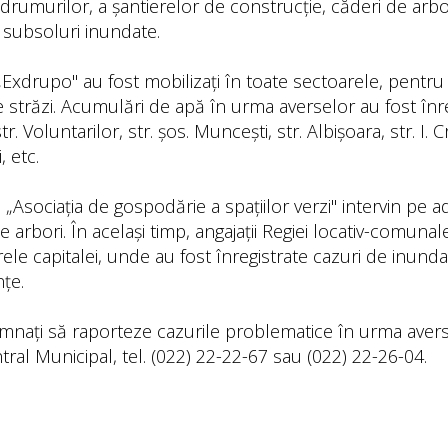
drumurilor, a șantierelor de construcție, căderi de arbor
 subsoluri inundate.
„Exdrupo" au fost mobilizați în toate sectoarele, pentru a 
străzi. Acumulări de apă în urma averselor au fost înre
. Voluntarilor, str. șos. Muncești, str. Albișoara, str. I. 
, etc.
. „Asociația de gospodărie a spațiilor verzi" intervin pe 
 arbori. În același timp, angajații Regiei locativ-comuna
ele capitalei, unde au fost înregistrate cazuri de inundaț
nțe.
emnați să raporteze cazurile problematice în urma aver
tral Municipal, tel. (022) 22-22-67 sau (022) 22-26-04.