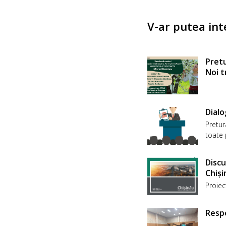
V-ar putea int
Pretu
Noi 
Dialo
Pretur
toate 
Discu
Chiși
Proiec
Respe