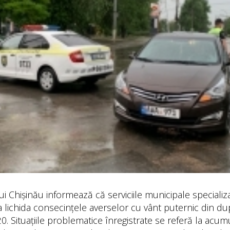
ui Chișinău informează că serviciile municipale specializ
 a lichida consecințele averselor cu vânt puternic din dup
0. Situațiile problematice înregistrate se referă la acum