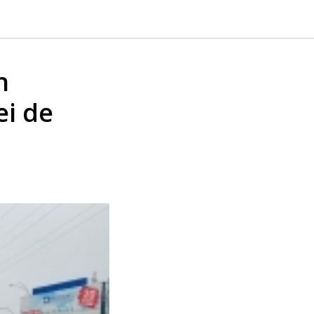
n
ei de