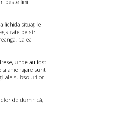
i peste linii
lichida situațiile
gistrate pe str.
Creangă, Calea
adrese, unde au fost
le și amenajare sunt
ii ale subsolurilor
selor de duminică,