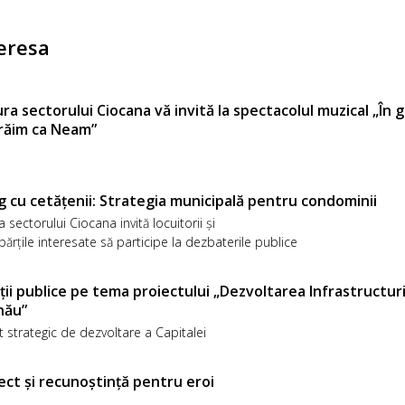
eresa
ra sectorului Ciocana vă invită la spectacolul muzical „În gr
trăim ca Neam”
g cu cetățenii: Strategia municipală pentru condominii
a sectorului Ciocana invită locuitorii și
părțile interesate să participe la dezbaterile publice
ții publice pe tema proiectului „Dezvoltarea Infrastructuri
nău”
t strategic de dezvoltare a Capitalei
ct și recunoștință pentru eroi