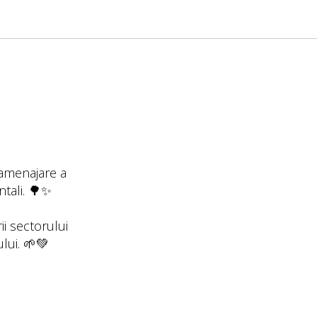
e amenajare a
tali. 🌳✨
ii sectorului
lui. 🌱💚