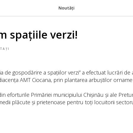
Noutăți
m spațiile verzi!
TAȚI
ia de gospodărire a spațiilor verzi” a efectuat lucrări d
diacența AMT Ciocana, prin plantarea arbuștilor ornamen
din eforturile Primăriei municipiului Chișinău și ale Pretur
edii plăcute și prietenoase pentru toți locuitorii sectoru