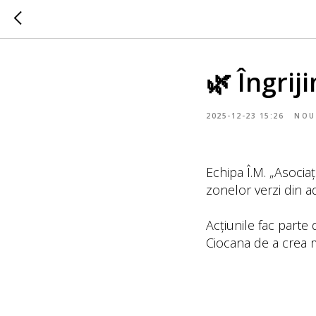
🌿 Îngriji
2025-12-23 15:26
NOU
Echipa Î.M. „Asociaț
zonelor verzi din a
Acțiunile fac parte 
Ciocana de a crea m