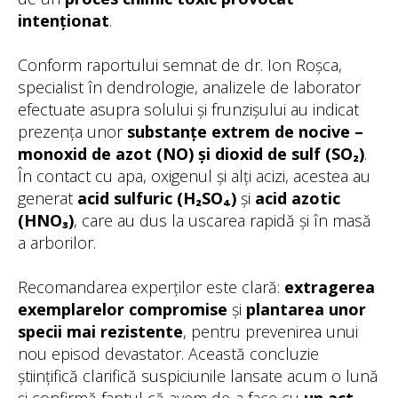
intenționat
.
Conform raportului semnat de dr. Ion Roșca,
specialist în dendrologie, analizele de laborator
efectuate asupra solului și frunzișului au indicat
prezența unor
substanțe extrem de nocive –
monoxid de azot (NO) și dioxid de sulf (SO₂)
.
În contact cu apa, oxigenul și alți acizi, acestea au
generat
acid sulfuric (H₂SO₄)
și
acid azotic
(HNO₃)
, care au dus la uscarea rapidă și în masă
a arborilor.
Recomandarea experților este clară:
extragerea
exemplarelor compromise
și
plantarea unor
specii mai rezistente
, pentru prevenirea unui
nou episod devastator. Această concluzie
științifică clarifică suspiciunile lansate acum o lună