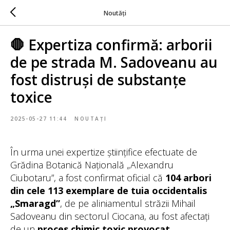
Noutăți
🛑 Expertiza confirmă: arborii
de pe strada M. Sadoveanu au
fost distruși de substanțe
toxice
2025-05-27 11:44
NOUTAȚI
În urma unei expertize științifice efectuate de
Grădina Botanică Națională „Alexandru
Ciubotaru”, a fost confirmat oficial că
104 arbori
din cele 113 exemplare de tuia occidentalis
„Smaragd”
, de pe aliniamentul străzii Mihail
Sadoveanu din sectorul Ciocana, au fost afectați
de un
proces chimic toxic provocat