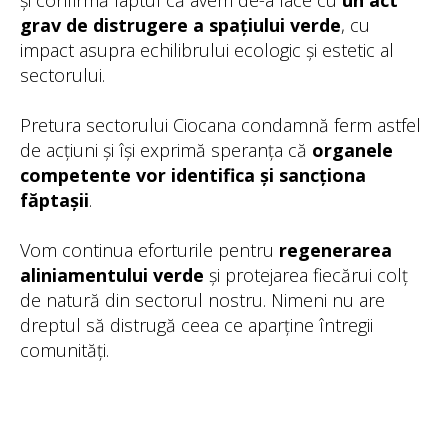
și confirmă faptul că avem de-a face cu
un act
grav de distrugere a spațiului verde
, cu
impact asupra echilibrului ecologic și estetic al
sectorului.
Pretura sectorului Ciocana condamnă ferm astfel
de acțiuni și își exprimă speranța că
organele
competente vor identifica și sancționa
făptașii
.
Vom continua eforturile pentru
regenerarea
aliniamentului verde
și protejarea fiecărui colț
de natură din sectorul nostru. Nimeni nu are
dreptul să distrugă ceea ce aparține întregii
comunități.