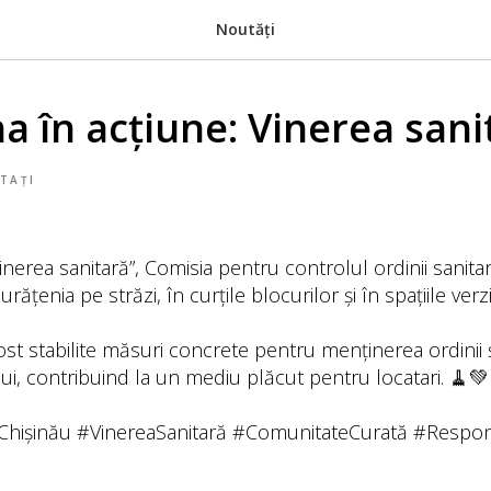
Noutăți
a în acțiune: Vinerea sani
TAȚI
Vinerea sanitară”, Comisia pentru controlul ordinii sanita
urățenia pe străzi, în curțile blocurilor și în spațiile verzi
fost stabilite măsuri concrete pentru menținerea ordinii
ui, contribuind la un mediu plăcut pentru locatari. 🧹💚
Chișinău #VinereaSanitară #ComunitateCurată #Respons