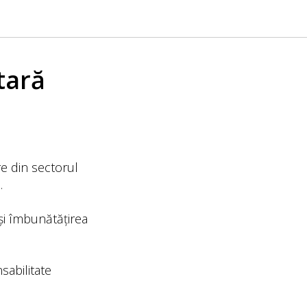
tară
re din sectorul
.
 și îmbunătățirea
abilitate