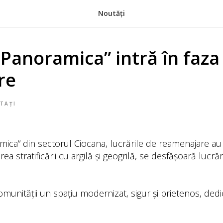
Noutăți
Panoramica” intră în faza 
re
TAȚI
ica” din sectorul Ciocana, lucrările de reamenajare au
area stratificării cu argilă și geogrilă, se desfășoară lucr
munității un spațiu modernizat, sigur și prietenos, dedica