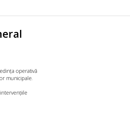
neral
ședința operativă
or municipale.
intervențiile