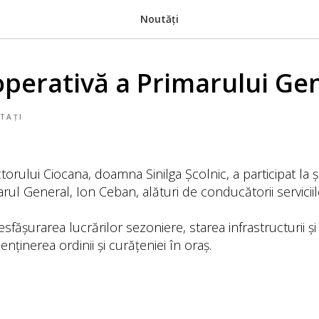
Noutăți
operativă a Primarului Ge
TAȚI
torului Ciocana, doamna Sinilga Școlnic, a participat la 
ul General, Ion Ceban, alături de conducătorii serviciil
esfășurarea lucrărilor sezoniere, starea infrastructurii și 
ținerea ordinii și curățeniei în oraș.