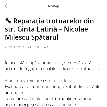
Noutăți
🔧 Reparația trotuarelor din
str. Ginta Latină – Nicolae
Milescu Spătarul
2025-07-23 16:53
NOUTAȚI
În această etapă a proiectului, se desfășoară
acțiuni de îngrijire a spațiilor adiacente trotuarului:
Afânarea și nivelarea stratului de sol;
Evacuarea solului impropriu, rezultat din lucrările
anterioare;
Toaletarea arborilor pentru menținerea unui
aspect îngrijit și sănătos al zonei verzi.