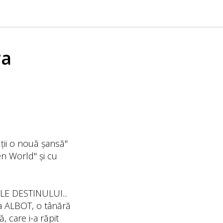
ra
ății o nouă șansă"
n World" și cu
E DESTINULUI...
a ALBOT, o tânără
, care i-a răpit