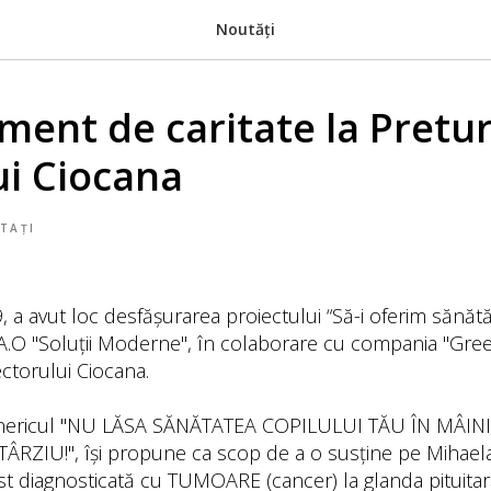
Noutăți
ment de caritate la Pretu
ui Ciocana
TAȚI
9, a avut loc desfășurarea proiectului “Să-i oferim sănăt
 A.O "Soluții Moderne", în colaborare cu compania "Gree
ectorului Ciocana.
nericul "NU LĂSA SĂNĂTATEA COPILULUI TĂU ÎN MÂINIL
ÂRZIU!", își propune ca scop de a o susține pe Mihael
ost diagnosticată cu TUMOARE (cancer) la glanda pituitară