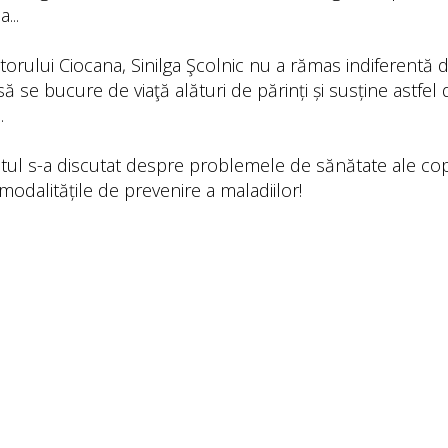
...
torului Ciocana, Sinilga Şcolnic nu a rămas indiferentă de
 să se bucure de viaţă alături de părinți și susține astfe
.
ul s-a discutat despre problemele de sănătate ale copi
modalitățile de prevenire a maladiilor!