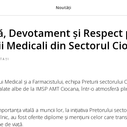
Noutăți
ă, Devotament și Respect
i Medicali din Sectorul Ci
TAȚI
i Medical și a Farmacistului, echipa Preturii sectorului 
 halate albe de la IMSP AMT Ciocana, într-o atmosferă pl
portanța vitală a muncii lor, la inițiativa Pretorului sect
nic, au fost oferite diplome și mențiuni celor care tra
e de viață.