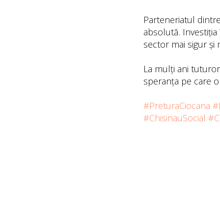
Parteneriatul dintre
absolută. Investiți
sector mai sigur și
La mulți ani tuturor
speranța pe care o o
#PreturaCiocana
#
#ChisinauSocial
#C