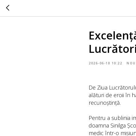
Excelenț
Lucrători
2026-06-18 10:22
NOU
De Ziua Lucrătorulu
alături de eroii în
recunoștință.
Pentru a sublinia im
doamna Sinilga Școl
medic într-o misiun