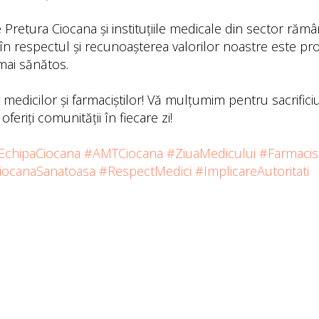
 Pretura Ciocana și instituțiile medicale din sector rămâ
a în respectul și recunoașterea valorilor noastre este p
 mai sănătos.
 medicilor și farmaciștilor! Vă mulțumim pentru sacrifici
feriți comunității în fiecare zi!
EchipaCiocana
#AMTCiocana
#ZiuaMedicului
#Farmacis
iocanaSanatoasa
#RespectMedici
#ImplicareAutoritati