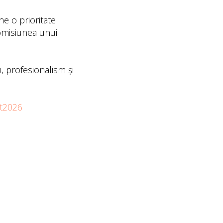
ne o prioritate
romisiunea unui
u, profesionalism și
t2026