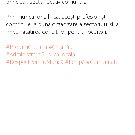
principal, secția locativ-comunală.
Prin munca lor zilnică, acești profesioniști
contribuie la buna organizare a sectorului și la
îmbunătățirea condițiilor pentru locuitori.
#PreturaCiocana
#Chișinău
#AdministrațiePublicăLocală
#RespectPentruMuncă
#Echipă
#Comunitate