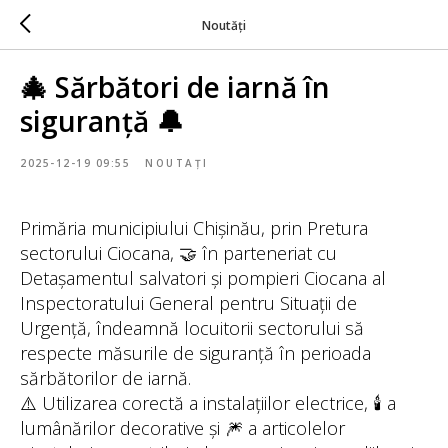
Noutăți
🎄 Sărbători de iarnă în
siguranță 🔔
2025-12-19 09:55
NOUTAȚI
Primăria municipiului Chișinău, prin Pretura
sectorului Ciocana, 🤝 în parteneriat cu
Detașamentul salvatori și pompieri Ciocana al
Inspectoratului General pentru Situații de
Urgență, îndeamnă locuitorii sectorului să
respecte măsurile de siguranță în perioada
sărbătorilor de iarnă.
⚠️ Utilizarea corectă a instalațiilor electrice, 🕯️ a
lumânărilor decorative și 🎆 a articolelor