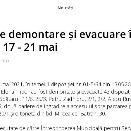
Noutăți
de demontare și evacuare 
 17 - 21 mai
TAȚI
 mai 2021, în temeiul dispoziției nr. 01-5/64 din 13.05.2
 Elena Triboi, au fost demontate și evacuate 43 dispozit
-Spătarul, 11/6, 25/3, Petru Zadnipru, 2/1, 2/2, Alecu Rus
, două bariere de îngrădire a accesului spre parcarea p
0/1 și o tonetă din bd. Mircea cel Bătrân, 30.
xecutate de către Întreprinderea Municipală pentru Servi