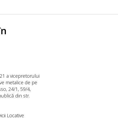
în
021 a vicepretorului
ive metalice de pe
so, 24/1, 59/4,
ublică din str.
cii Locative