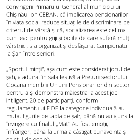
convingerii Primarului General al municipiului
Chișinău Ion CEBAN, că implicarea pensionarilor
în viața social reduce situațiile de discriminare pe
criteriul de vârstă și că, socializarea este cel mai
bun leac pentru griji și bolile de care suferă mulți
vârstnici, s-a organizat și desfășurat Campionatul
la Șah între seniori.
„Sportul minții”, așa cum este considerat jocul de
șah, a adunat în sala festivă a Preturii sectorului
Ciocana membrii Uniunii Pensionarilor din sector
pentru a-și demonstra măiestria la acest joc
intiligent. 20 de participanți, conform
regulamentului FIDE la categorie individuală au
mutat figurile pe tabla de șah, până nu au ajuns la
învingere cu finalul „Mat”. Au fost emoții,
înfrângeri, până la urmă a câștigat bunăvoința și
spiritul de echipă.