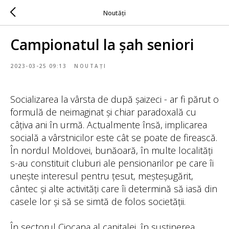
Noutăți
Campionatul la șah seniori
2023-03-25 09:13
NOUTAȚI
Socializarea la vârsta de după șaizeci - ar fi părut o
formulă de neimaginat și chiar paradoxală cu
câțiva ani în urmă. Actualmente însă, implicarea
socială a vârstnicilor este cât se poate de firească.
În nordul Moldovei, bunăoară, în multe localități
s-au constituit cluburi ale pensionarilor pe care îi
unește interesul pentru țesut, meșteșugărit,
cântec și alte activități care îi determină să iasă din
casele lor și să se simtă de folos societății.
În sectorul Ciocana al capitalei, în susținerea