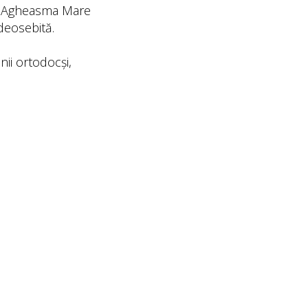
casă Agheasma Mare
 deosebită.
ii ortodocși,