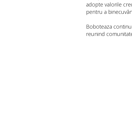
adopte valorile cred
pentru a binecuvânta
Boboteaza continuă
reunind comunitatea î