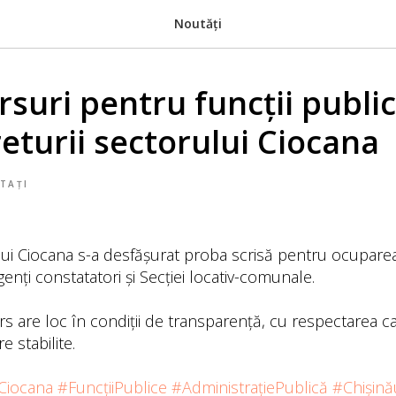
Noutăți
suri pentru funcții public
eturii sectorului Ciocana
TAȚI
ui Ciocana s-a desfășurat proba scrisă pentru ocuparea
genți constatatori și Secției locativ-comunale.
 are loc în condiții de transparență, cu respectarea cad
e stabilite.
Ciocana
#FuncțiiPublice
#AdministrațiePublică
#Chișină