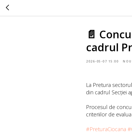
📄 Concur
cadrul Pr
2026-05-07 15:00
NOU
La Pretura sectorul
din cadrul Secției a
Procesul de concurs
criteriilor de evaluar
#PreturaCiocana
#