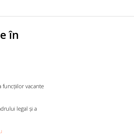
e în
 funcțiilor vacante
rului legal și a
u