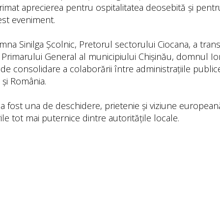
primat aprecierea pentru ospitalitatea deosebită și pentr
cest eveniment.
amna Sinilga Școlnic, Pretorul sectorului Ciocana, a tra
ea Primarului General al municipiului Chișinău, domnul I
de consolidare a colaborării între administrațiile public
și România.
i a fost una de deschidere, prietenie și viziune europe
e tot mai puternice dintre autoritățile locale.