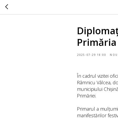
Diplomați
Primăria
2025-07-29 18:00
NOU
În cadrul vizitei of
Râmnicu Vâlcea, dom
municipiului Chișină
Primăriei.
Primarul a mulțumit
manifestărilor festi