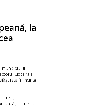
peană, la
lcea
l municipiului
ectorul Ciocana al
sfășurată în incinta
 la reușita
comunități. La rândul