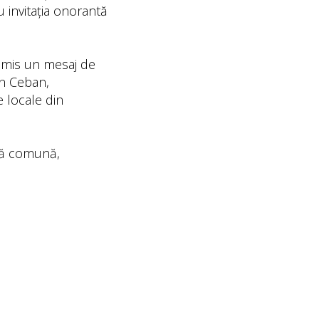
u invitația onorantă
nsmis un mesaj de
on Ceban,
e locale din
ană comună,