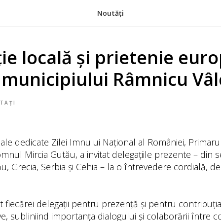
Noutăți
e locală și prietenie euro
 municipiului Râmnicu Vâ
TAȚI
iciale dedicate Zilei Imnului Național al României, Primaru
nul Mircia Gutău, a invitat delegațiile prezente – din s
u, Grecia, Serbia și Cehia – la o întrevedere cordială, de
 fiecărei delegații pentru prezență și pentru contribuția
ve, subliniind importanța dialogului și colaborării între 