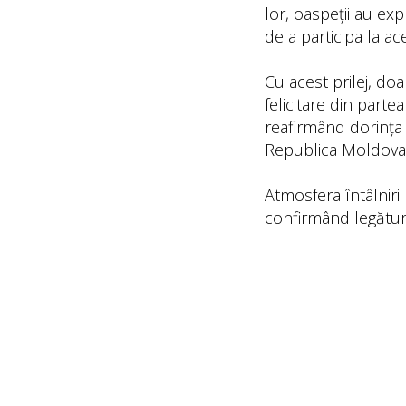
lor, oaspeții au ex
de a participa la a
Cu acest prilej, do
felicitare din part
reafirmând dorința 
Republica Moldova 
Atmosfera întâlniri
confirmând legăturil