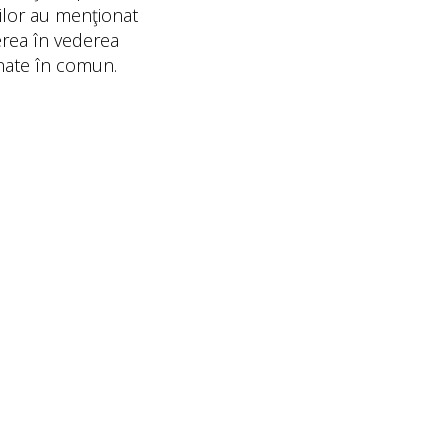
ţiilor au menţionat
erea în vederea
onate în comun.