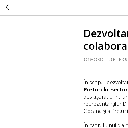
Dezvoltar
colabora
2019-05-30 11:29
NOU
În scopul dezvoltării
Pretorului sector
desfăşurat o întrun
reprezentanţilor Dir
Ciocana şi a Preturii
În cadrul unui dial