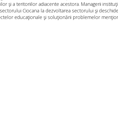
ilor şi a teritoriilor adiacente acestora. Managerii institu
i sectorului Ciocana la dezvoltarea sectorului şi deschid
ectelor educaţionale şi soluţionării problemelor menţi