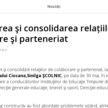
Noutăți
ea şi consolidarea relații
re şi parteneriat
TAȚI
 şi consolidării relaţiilor de colaborare şi parteneriat, la
ului Ciocana,Sinilga ŞCOLNIC
, pe data de 30 mai, în in
ire a conducătorilor Instituţiilor de Educaţie Timpurie d
ecţiei generale educaţie, tineret şi sport, Direcţiei educa
.
og constructiv au fost abordate problemele vizând, alime