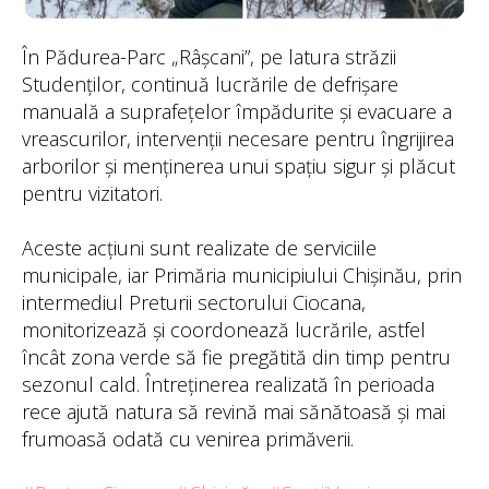
În Pădurea-Parc „Râșcani”, pe latura străzii
Studenților, continuă lucrările de defrișare
manuală a suprafețelor împădurite și evacuare a
vreascurilor, intervenții necesare pentru îngrijirea
arborilor și menținerea unui spațiu sigur și plăcut
pentru vizitatori.
Aceste acțiuni sunt realizate de serviciile
municipale, iar Primăria municipiului Chișinău, prin
intermediul Preturii sectorului Ciocana,
monitorizează și coordonează lucrările, astfel
încât zona verde să fie pregătită din timp pentru
sezonul cald. Întreținerea realizată în perioada
rece ajută natura să revină mai sănătoasă și mai
frumoasă odată cu venirea primăverii.