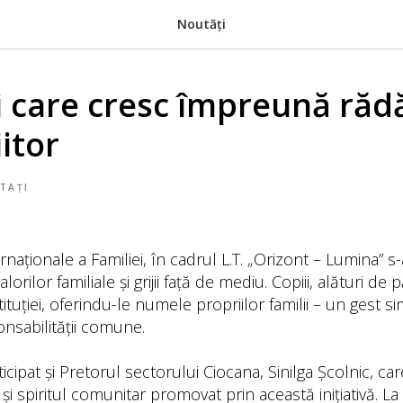
Noutăți
i care cresc împreună răd
itor
TAȚI
ternaționale a Familiei, în cadrul L.T. „Orizont – Lumina” 
lorilor familiale și grijii față de mediu. Copiii, alături de p
ituției, oferindu-le numele propriilor familii – un gest sim
ponsabilității comune.
cipat și Pretorul sectorului Ciocana, Sinilga Școlnic, car
 și spiritul comunitar promovat prin această inițiativă. La fi