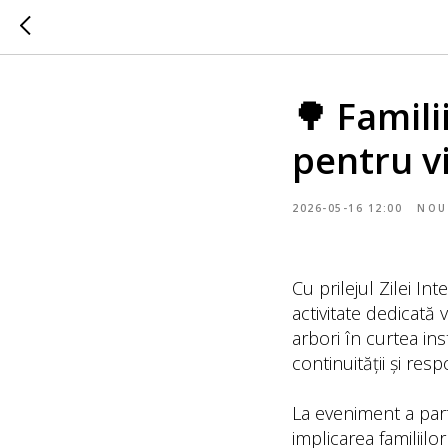
🌳 Famili
pentru vi
2026-05-16 12:00
NOU
Cu prilejul Zilei In
activitate dedicată va
arbori în curtea inst
continuității și res
La eveniment a parti
implicarea familiilor