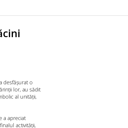
ăcini
s-a desfășurat o
ărinții lor, au sădit
bolic al unității,
e a apreciat
nalul activității,