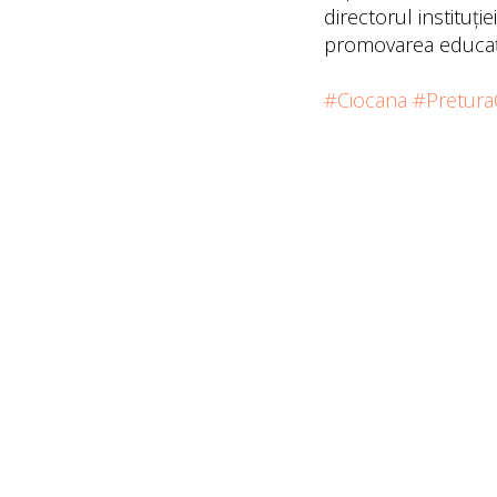
directorul instituți
promovarea educației
#Ciocana
#Pretura