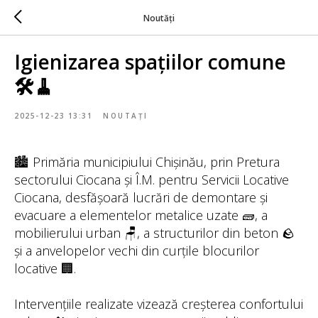
Noutăți
Igienizarea spațiilor comune
🛠️🧹
2025-12-23 13:31
NOUTAȚI
🏙️ Primăria municipiului Chișinău, prin Pretura
sectorului Ciocana și Î.M. pentru Servicii Locative
Ciocana, desfășoară lucrări de demontare și
evacuare a elementelor metalice uzate 🧱, a
mobilierului urban 🪑, a structurilor din beton 🪨
și a anvelopelor vechi din curțile blocurilor
locative 🏢.
Intervențiile realizate vizează creșterea confortului