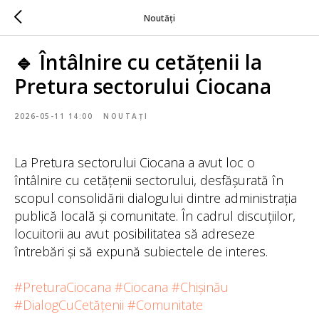
Noutăți
🔹 Întâlnire cu cetățenii la
Pretura sectorului Ciocana
2026-05-11 14:00
NOUTAȚI
La Pretura sectorului Ciocana a avut loc o
întâlnire cu cetățenii sectorului, desfășurată în
scopul consolidării dialogului dintre administrația
publică locală și comunitate. În cadrul discuțiilor,
locuitorii au avut posibilitatea să adreseze
întrebări și să expună subiectele de interes.
#PreturaCiocana
#Ciocana
#Chișinău
#DialogCuCetățenii
#Comunitate