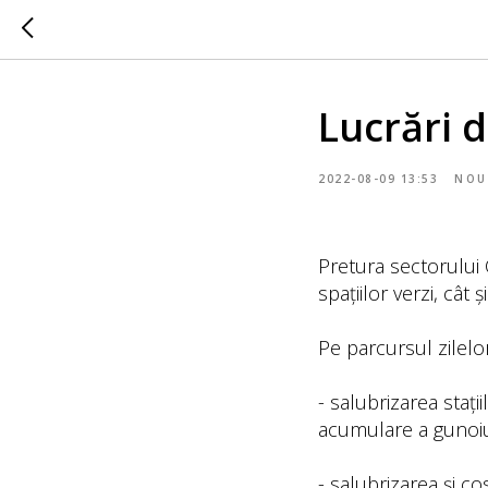
Lucrări d
2022-08-09 13:53
NOU
Pretura sectorului
spațiilor verzi, cât 
Pe parcursul zilelo
- salubrizarea stați
acumulare a gunoiu
- salubrizarea și co