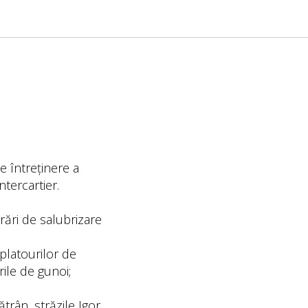
 întreținere a
ntercartier.
rări de salubrizare
 platourilor de
ile de gunoi;
ătrân, străzile Igor