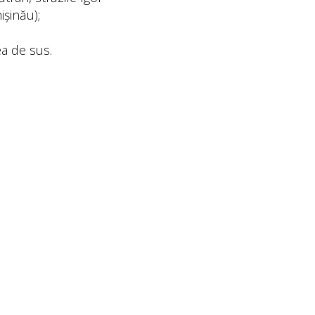
șinău);
ea de sus.