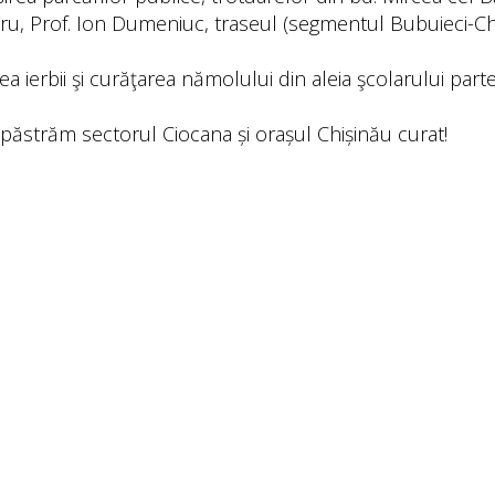
ru, Prof. Ion Dumeniuc, traseul (segmentul Bubuieci-Chi
rea ierbii şi curăţarea nămolului din aleia şcolarului part
păstrăm sectorul Ciocana și orașul Chișinău curat!