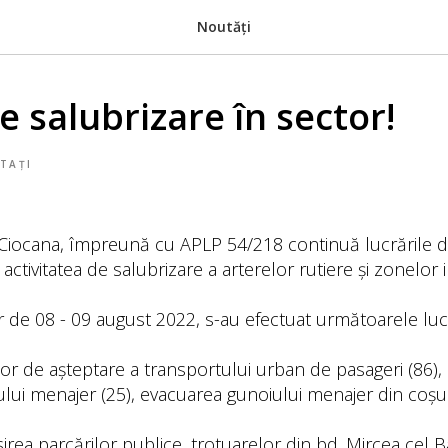
Noutăți
e salubrizare în sector!
TAȚI
 Ciocana, împreună cu APLP 54/218 continuă lucrările de
și activitatea de salubrizare a arterelor rutiere și zonelor i
r de 08 - 09 august 2022, s-au efectuat următoarele luc
ilor de așteptare a transportului urban de pasageri (86),
lui menajer (25), evacuarea gunoiului menajer din coșur
sirea parcărilor publice, trotuarelor din bd. Mircea cel B