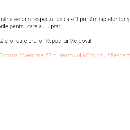
.
âne vie prin respectul pe care îl purtăm faptelor lor și
rile pentru care au luptat.
ă și onoare eroilor Republicii Moldova!
Ciocana
#Memorie
#EroiiNeamului
#Chișinău
#Respect