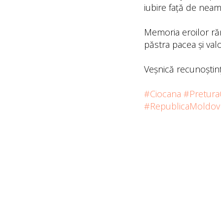
iubire față de neam
Memoria eroilor răm
păstra pacea și valo
Veșnică recunoștinț
#Ciocana
#Pretura
#RepublicaMoldov