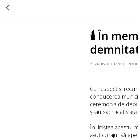
🕯️ În me
demnitate
2026-05-09 13:00
NOU
Cu respect și recun
conducerea municipiu
ceremonia de depun
și-au sacrificat via
În liniștea acestui
avut curajul să ape