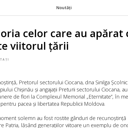
Noutăți
moria celor care au apărat 
 viitorul țării
TAȚI
oștință, Pretorul sectorului Ciocana, dna Sinilga Școlnic,
lui Chișinău și angajații Preturii sectorului Ciocana, au 
ere de flori la Complexul Memorial „Eternitate”, în me
ța pentru pacea și libertatea Republicii Moldova.
 moment solemn au fost rostite gânduri de recunoștință
re Patria, lăsând generațiilor viitoare un exemplu de ono