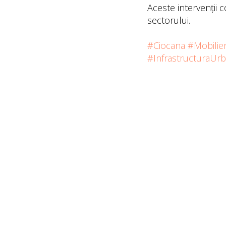
Aceste intervenții c
sectorului.
#Ciocana
#Mobilie
#InfrastructuraUr