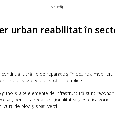
Noutăți
er urban reabilitat în sect
 continuă lucrările de reparație și înlocuire a mobilieru
nfortului și aspectului spațiilor publice.
e gunoi și alte elemente de infrastructură sunt recondiț
esar, pentru a reda funcționalitatea și estetica zonelo
 curți de bloc și spații verzi.