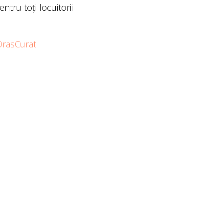
ntru toți locuitorii
rasCurat