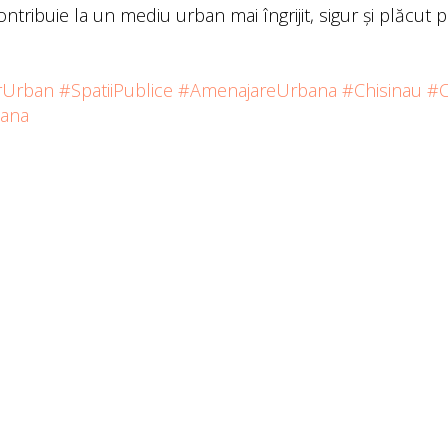
ontribuie la un mediu urban mai îngrijit, sigur și plăcut pe
rUrban
#SpatiiPublice
#AmenajareUrbana
#Chisinau
#O
bana