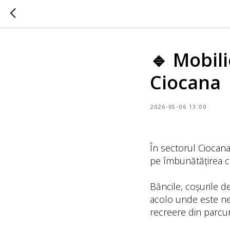
🔹 Mobili
Ciocana
2026-05-06 13:00
În sectorul Ciocana
pe îmbunătățirea co
Băncile, coșurile d
acolo unde este nec
recreere din parcuri,