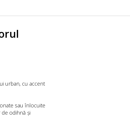
orul
lui urban, cu accent
ionate sau înlocuite
r de odihnă și