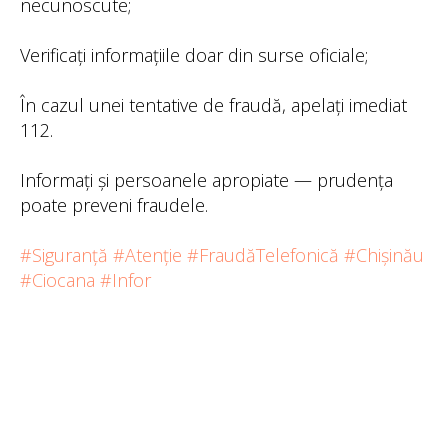
necunoscute;
Verificați informațiile doar din surse oficiale;
În cazul unei tentative de fraudă, apelați imediat
112.
Informați și persoanele apropiate — prudența
poate preveni fraudele.
#Siguranță
#Atenție
#FraudăTelefonică
#Chișinău
#Ciocana
#Infor