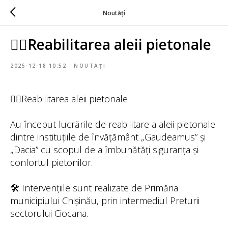
Noutăți
🚶‍♂‍Reabilitarea aleii pietonale
2025-12-18 10:52
NOUTAȚI
🚶‍♂️Reabilitarea aleii pietonale
Au început lucrările de reabilitare a aleii pietonale
dintre instituțiile de învățământ „Gaudeamus” și
„Dacia” cu scopul de a îmbunătăți siguranța și
confortul pietonilor.
🛠️ Intervențiile sunt realizate de Primăria
municipiului Chișinău, prin intermediul Preturii
sectorului Ciocana.