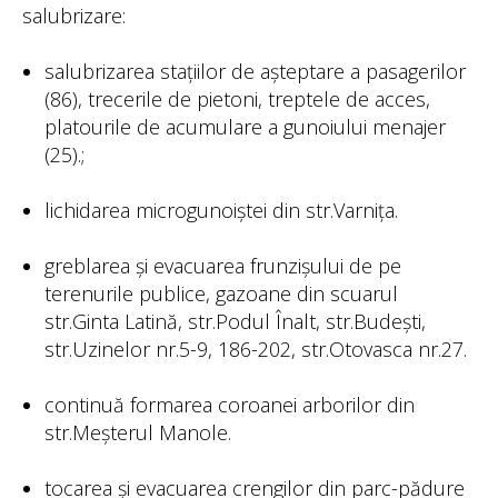
salubrizare:
salubrizarea stațiilor de așteptare a pasagerilor
(86), trecerile de pietoni, treptele de acces,
platourile de acumulare a gunoiului menajer
(25).;
lichidarea microgunoiștei din str.Varnița.
greblarea și evacuarea frunzișului de pe
terenurile publice, gazoane din scuarul
str.Ginta Latină, str.Podul Înalt, str.Budești,
str.Uzinelor nr.5-9, 186-202, str.Otovasca nr.27.
continuă formarea coroanei arborilor din
str.Meșterul Manole.
tocarea și evacuarea crengilor din parc-pădure