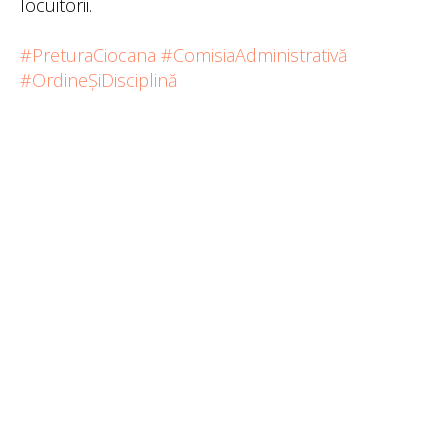
locuitorii.
#PreturaCiocana
#ComisiaAdministrativă
#OrdineȘiDisciplină