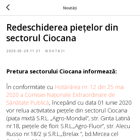
Noutăți
Redeschiderea piețelor din
sectorul Ciocana
2020-05-29 11:31
NOUTAȚI
Pretura sectorului Ciocana informează:
În conformitate cu
Hotărârea nr. 12 din 25 mai
2020 a Comisiei Naționale Extraordinare de
Sănătate Publică
, începând cu data 01 iunie 2020
vor relua activitatea piețele din sectorul Ciocana
(piața mixtă S.R.L. „Agro-Mondial”, str. Ginta Latină
nr.18, piețele de flori: S.R.L.„Agro-Fluor”, str. Alecu
Russo nr.18/2 și S.R.L.„Brelax ”, bd.Mircea cel