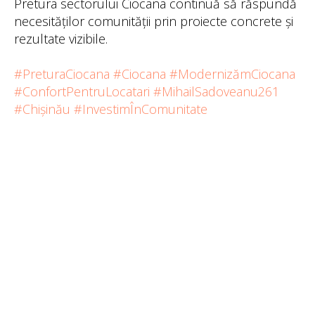
Pretura sectorului Ciocana continuă să răspundă
necesităților comunității prin proiecte concrete și
rezultate vizibile.
#PreturaCiocana
#Ciocana
#ModernizămCiocana
#ConfortPentruLocatari
#MihailSadoveanu261
#Chișinău
#InvestimÎnComunitate