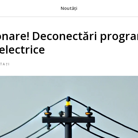
Noutăți
onare! Deconectări progr
electrice
TAȚI