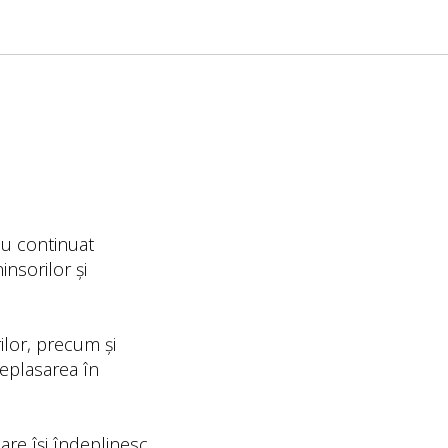
au continuat
nsorilor și
rilor, precum și
deplasarea în
are își îndeplinesc