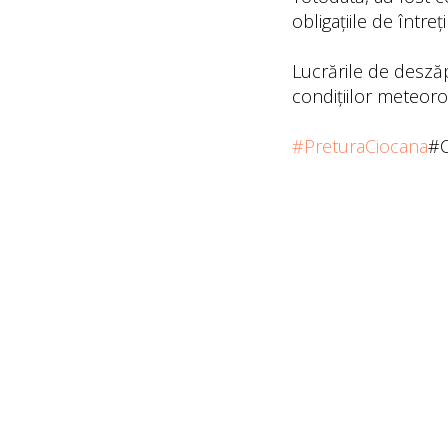
obligațiile de între
Lucrările de deszăpe
condițiilor meteoro
#PreturaCiocana
#C