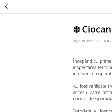
❄️ Cioca
2026-01-09 10:39
NOU
Începând cu primele
inspectarea teritor
intervenirea operat
Au fost verificate t
accesul către instit
condiții de siguranț
Totodată, au fost c