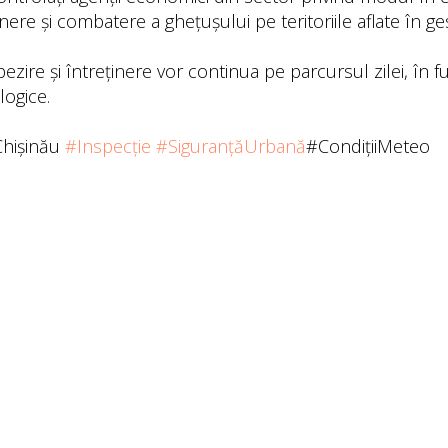
ținere și combatere a ghețușului pe teritoriile aflate în ge
zire și întreținere vor continua pe parcursul zilei, în f
logice.
hișinău
#Inspecție
#SiguranțăUrbană
#CondițiiMeteo