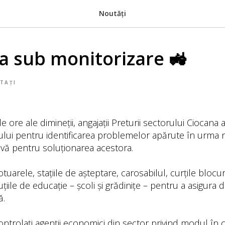
Noutăți
na sub monitorizare 🚜
TAȚI
 ore ale dimineții, angajații Preturii sectorului Ciocana 
iului pentru identificarea problemelor apărute în urma ni
ivă pentru soluționarea acestora.
rotuarele, stațiile de așteptare, carosabilul, curțile blocu
uțiile de educație – școli și grădinițe – pentru a asigura 
ă.
ontrolați agenții economici din sector privind modul în c