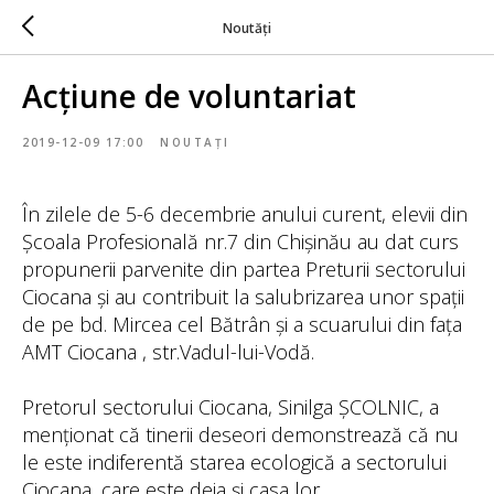
Noutăți
Acțiune de voluntariat
2019-12-09 17:00
NOUTAȚI
În zilele de 5-6 decembrie anului curent, elevii din
Școala Profesională nr.7 din Chișinău au dat curs
propunerii parvenite din partea Preturii sectorului
Ciocana și au contribuit la salubrizarea unor spații
de pe bd. Mircea cel Bătrân și a scuarului din fața
AMT Ciocana , str.Vadul-lui-Vodă.
Pretorul sectorului Ciocana, Sinilga ȘCOLNIC, a
menționat că tinerii deseori demonstrează că nu
le este indiferentă starea ecologică a sectorului
Ciocana, care este deja și casa lor.