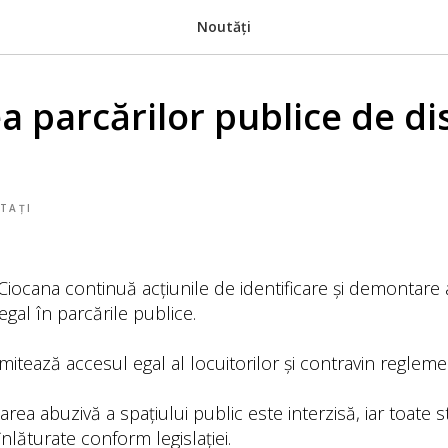
Noutăți
a parcărilor publice de di
TAȚI
Ciocana continuă acțiunile de identificare și demontare a
legal în parcările publice.
mitează accesul egal al locuitorilor și contravin reglemen
ea abuzivă a spațiului public este interzisă, iar toate s
înlăturate conform legislației.