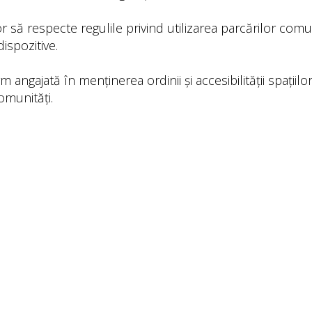
or să respecte regulile privind utilizarea parcărilor com
dispozitive.
angajată în menținerea ordinii și accesibilității spațiilor
comunități.