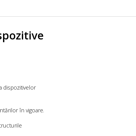
spozitive
 dispozitivelor
tărilor în vigoare.
tructurile