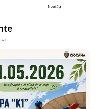
Noutăți
nte
TAȚI