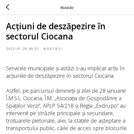
Noutăți
Acțiuni de deszăpezire în
sectorul Ciocana
2023-01-28 09:01
NOUTAȚI
Serviciile municipale și astăzi s-au implicat activ în
acțiunile de deszăpezire în sectorul Ciocana.
Astfel, pe parcursul dimineții și zilei de 28 ianuarie
Î.M.S.L. Ciocana, Î.M. „Asociația de Gospodărire a
Spațiilor Verzi”, APLP 54/218 și Regia „Exdrupo” au
intervenit pe străzile principale și secundare,
trotuarele pietonale, alei, la stațiile de așteptare a
transportului public, căile de acces spre blocurile