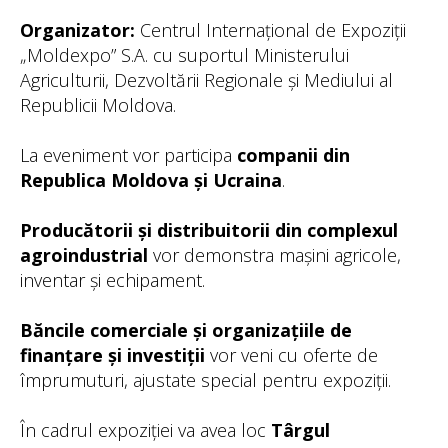
Organizator:
Centrul Internațional de Expoziții
„Moldexpo” S.A. cu suportul Ministerului
Agriculturii, Dezvoltării Regionale și Mediului al
Republicii Moldova.
La eveniment vor participa
companii din
Republica Moldova și Ucraina
.
Producătorii și distribuitorii din complexul
agroindustrial
vor demonstra mașini agricole,
inventar și echipament.
Băncile comerciale și organizațiile de
finanțare și investiții
vor veni cu oferte de
împrumuturi, ajustate special pentru expoziții.
În cadrul expoziției va avea loc
Târgul