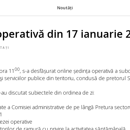
Noutăți
operativă din 17 ianuarie 
TAȚI
00
 ora 11
, s-a desfășurat online ședința operativă a subdi
i serviciilor publice din teritoriu, condusă de pretorul Si
-au discutat subiectele din ordinea de zi:
tate a Comisiei administrative de pe lângă Pretura secto
1
ezei operative
torilor de ramură cu privire la activitatea săptămânală