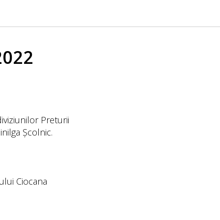
2022
viziunilor Preturii
nilga Școlnic.
rului Ciocana