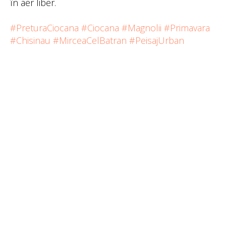
în aer liber.
#PreturaCiocana
#Ciocana
#Magnolii
#Primavara
#Chisinau
#MirceaCelBatran
#PeisajUrban