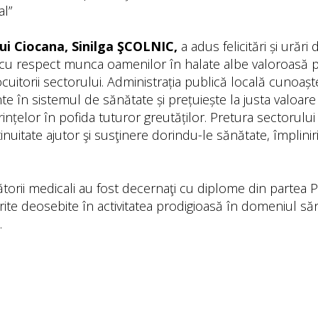
al”
ui Ciocana, Sinilga ŞCOLNIC,
a adus felicitări și urări
d cu respect munca oamenilor în halate albe valoroasă 
ocuitorii sectorului. Administrația publică locală cunoașt
e în sistemul de sănătate și prețuiește la justa valoare 
erințelor în pofida tuturor greutăților. Pretura sectorulu
tinuitate ajutor şi susţinere dorindu-le sănătate, împlini
ătorii medicali au fost decernaţi cu diplome din partea P
te deosebite în activitatea prodigioasă în domeniul sănă
.