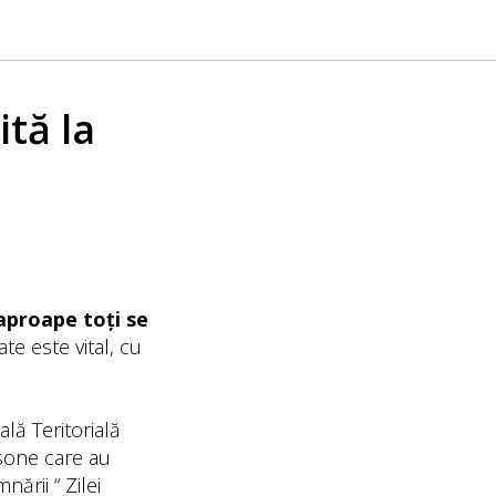
tă la
aproape toți se
te este vital, cu
lă Teritorială
sone care au
ării “ Zilei