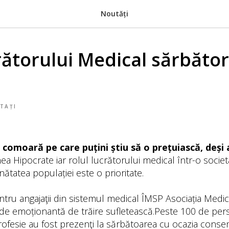
Noutăți
ătorului Medical sărbători
TAȚI
comoară pe care puțini știu să o prețuiască, deși 
ea Hipocrate iar rolul lucrătorului medical într-o societa
nătatea populației este o prioritate.
ntru angajaţii din sistemul medical ÎMSP Asociația Medica
 de emoționantă de trăire sufletească.Peste 100 de per
rofesie au fost prezenţi la sărbătoarea cu ocazia consemn