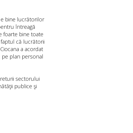
 de bine lucrătorilor
pentru întreagă
e foarte bine toate
faptul că lucrătorii
i Ciocana a acordat
ri pe plan personal
returii sectorului
tăţii publice şi