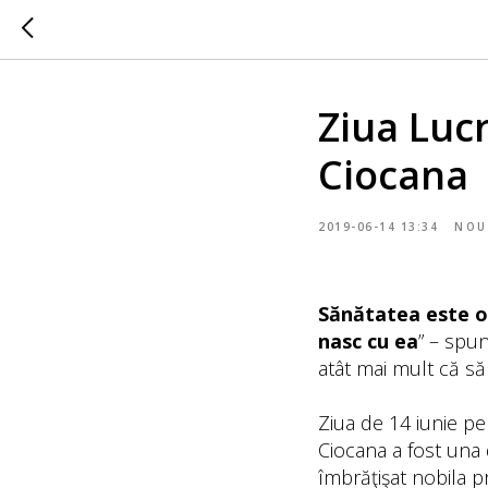
Ziua Lucr
Ciocana
2019-06-14 13:34
NOU
Sănătatea este o 
nasc cu ea
” – spun
atât mai mult că să
Ziua de 14 iunie pe
Ciocana a fost una
îmbrăţişat nobila p