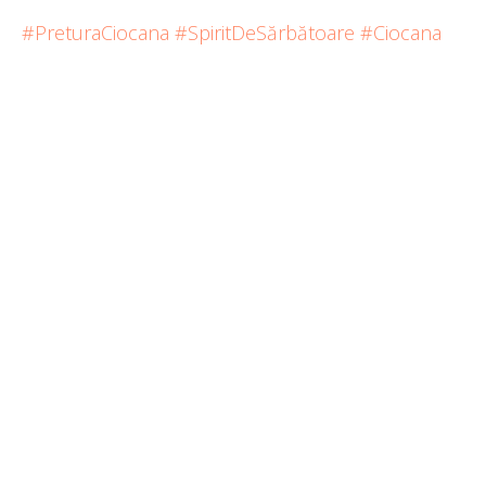
#PreturaCiocana
#SpiritDeSărbătoare
#Ciocana