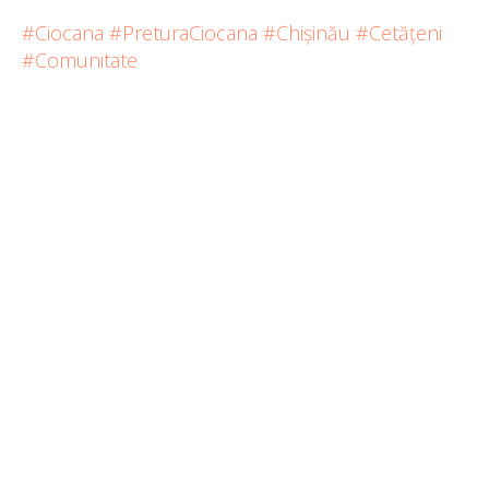
#Ciocana
#PreturaCiocana
#Chișinău
#Cetățeni
#Comunitate