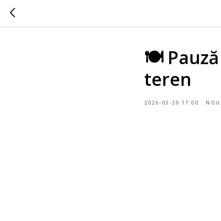
🍽️ Pauz
teren
2026-03-20 17:00
NOU