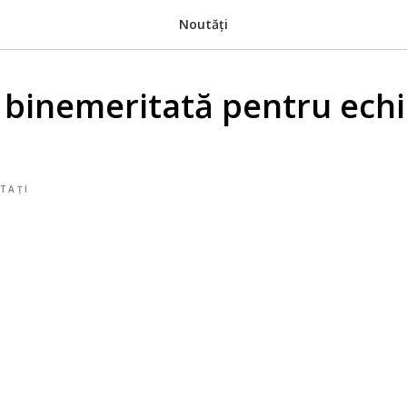
Noutăți
ă binemeritată pentru echi
TAȚI